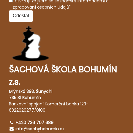
Stvrzuji, že jsem se seznámil s informacemi o
zpracování osobních údajů"
ŠACHOVÁ ŠKOLA BOHUMÍN
z.s.
Mlýnská 393, Šunychl
735 31 Bohumín
Bankovní spojení Komerční banka 123-
6322620277/0100
+420 736 707 689
info@sachybohumin.cz