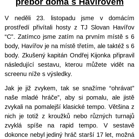
přebor doma s Havířovem
V neděli 23. listopadu jsme v domácím
prostředí přivítali hosty z TJ Slovan Havířov
“C”. Zatímco jsme zatím na prvním místě s 6
body, Havířov je na místě třetím, ale taktéž s 6
body. Zkušený kapitán Ondřej Kijonka připravil
následující sestavu, kterou můžete vidět na
screenu níže s výsledky.
Jak je již zvykem, tak se snažíme “ohrávat”
naše mladé hráče”, aby si pomalu, ale jistě
zvykali na pomalejší klasické tempo. Většina z
nich je totiž z kroužků nebo různých turnajů
zvyklá spíše na rapid tempo. V sestavě
dokonce nebyl jediný hráč starší 17 let, možná