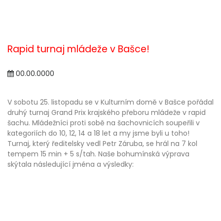
Rapid turnaj mládeže v Bašce!
00.00.0000
V sobotu 25. listopadu se v Kulturním domě v Bašce pořádal
druhý turnaj Grand Prix krajského přeboru mládeže v rapid
šachu. Mládežníci proti sobě na šachovnicích soupeřili v
kategoriích do 10, 12, 14 a 18 let a my jsme byli u toho!
Turnaj, který ředitelsky vedl Petr Záruba, se hrál na 7 kol
tempem 15 min + 5 s/tah. Naše bohumínská výprava
skýtala následující jména a výsledky: