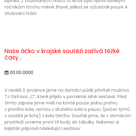
Kijonka. Z titulovaných hráčů to letos bylo oproti loňským
ročníkům trochu méně žhavé, jelikož se zúčastnili pouze 4
titulovaní hráči.
Naše áčko v krajské soutěži zažívá těžké
časy...
00.00.0000
V neděli 3. prosince jsme na domácí půdě přivítali mužstvo
TJ Ostrava „C“, které přijelo v poměrně silné sestavě. Před
tímto zápase jsme měli na kontě pouze jednu prohru
z prvního kola, remízu z druhého kola a pauzu (počet týmů
v soutěži je lichý) z kola třetího. Doufali jsme, že v domácím
prostředí urveme první tři body do tabulky. Nakonec si
kapitán připravil následující sestavu: