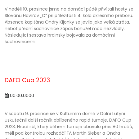
V neděli 10. prosince jsme na domácí půdě přivítali hosty ze
Slovanu Havířov „C“ při příležitosti 4. kola okresního přeboru.
Absence kapitána Ondry Kijonky se jevila jako velká ztráta,
neboť přední šachovnice zápas bohužel moc nezvládly.
Následující sestava hrdinsky bojovala za domácími
šachovnicemi
DAFO Cup 2023
00.00.0000
V sobotu 9. prosince se v Kulturním domě v Dolní Lutyni
uskutečnil další ročník oblíbeného rapid turnaje, DAFO Cup
2023. Hrací sál, který během turnaje obávalo přes 80 hráčů,
měli pod kontrolou rozhodčí FA Martin Sieber a Ondra