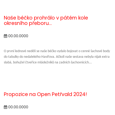
Naše béčko prohrálo v pátém kole
okresního přeboru...
00.00.0000
O první lednové neděli se naše béčko vydalo bojovat o cenné šachové body
do tabulky do nedalekého Havířova. Ačkoli naše sestava nebyla nijak extra
slabá, bohužel čtveřice mládežníků na zadních šachovnicích...
Propozice na Open Petřvald 2024!
00.00.0000