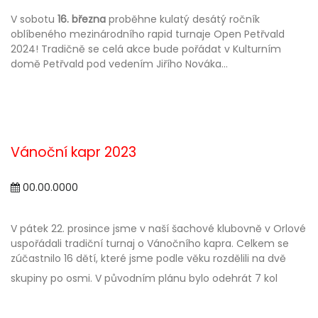
V sobotu
16. března
proběhne kulatý desátý ročník
oblíbeného mezinárodního rapid turnaje Open Petřvald
2024! Tradičně se celá akce bude pořádat v Kulturním
domě Petřvald pod vedením Jiřího Nováka...
Vánoční kapr 2023
00.00.0000
V pátek 22. prosince jsme v naší šachové klubovně v Orlové
uspořádali tradiční turnaj o Vánočního kapra. Celkem se
zúčastnilo 16 dětí, které jsme podle věku rozdělili na dvě
skupiny po osmi. V původním plánu bylo odehrát 7 kol