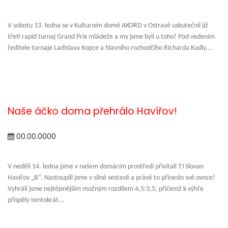
V sobotu 13. ledna se v Kulturním domě AKORD v Ostravě uskutečnil již
třetí rapid turnaj Grand Prix mládeže a my jsme byli u toho! Pod vedením
ředitele turnaje Ladislava Kopce a hlavního rozhodčího Richarda Kudly...
Naše áčko doma přehrálo Havířov!
00.00.0000
V neděli 14. ledna jsme v našem domácím prostředí přivítali TJ Slovan
Havířov „B“. Nastoupili jsme v silné sestavě a právě to přineslo své ovoce!
Vyhráli jsme nejtějsnějším možným rozdílem 4,5:3,5, přičemž k výhře
přispěly tentokrát...