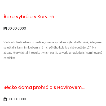
Áčko vyhrálo v Karviné!
00.00.0000
V období třetí adventní neděle jsme se vydali na výlet do Karviné, kde jsme
se utkali s tamním klubem v rámci pátého kola krajské soutěže „C“. Na
zápas, který skýtal 7 rezultativních partií, se vydala následující nominované
osmička:
Béčko doma prohrálo s Havířovem...
00.00.0000