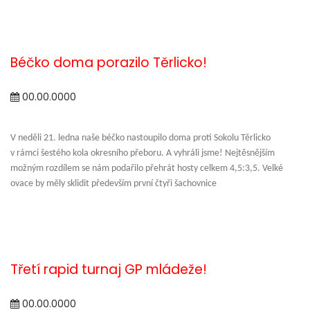
Béčko doma porazilo Těrlicko!
00.00.0000
V neděli 21. ledna naše béčko nastoupilo doma proti Sokolu Těrlicko
v rámci šestého kola okresního přeboru. A vyhráli jsme! Nejtěsnějším
možným rozdílem se nám podařilo přehrát hosty celkem 4,5:3,5. Velké
ovace by měly sklidit především první čtyři šachovnice
Třetí rapid turnaj GP mládeže!
00.00.0000