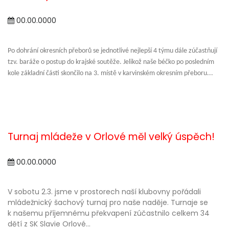
00.00.0000
Po dohrání okresních přeborů se jednotlivé nejlepší 4 týmu dále zúčastňují
tzv. baráže o postup do krajské soutěže. Jelikož naše béčko po posledním
kole základní části skončilo na 3. místě v karvinském okresním přeboru...
Turnaj mládeže v Orlové měl velký úspěch!
00.00.0000
V sobotu 2.3. jsme v prostorech naší klubovny pořádali
mládežnický šachový turnaj pro naše naděje. Turnaje se
k našemu příjemnému překvapení zúčastnilo celkem 34
dětí z SK Slavie Orlové...