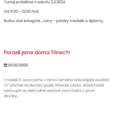
Turnaj proběhne v sobotu 2.3.2024
Od 9.00 – 12.00 hod.
Budou dvě kategorie , ceny - poháry medaile a diplomy.
Porazili jsme doma Třinec!!!
00.00.0000
V neděli 11. února jsme v rámci osmého kola krajské soutěže
“C” přivítali na domácí půdě třinecké céčko. Ačkoli hosté
nastoupili ve velmi silné sestavě osmi hráčů z první
devítky...