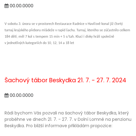
00.00.0000
V sobotu 3. února se v prostorech Restaurace Radnice v Havířově konal již čtvrtý
turnaj krajského přeboru mládeže v rapid šachu. Turnaj, kterého se zúčastnilo celkem
184 dětí, měl 7 kol s tempem 15 min + 5 s/tah. Kluci i dívky hráli společně
v jednotlivých kategoriích do 10, 12, 14 a 18 let
Šachový tábor Beskydka 21. 7. - 27. 7. 2024
00.00.0000
Rádi bychom Vás pozvali na šachový tábor Beskydka, který
proběhne ve dnech 21. 7. - 27. 7. v Dolní Lomné na penzionu
Beskydka. Pro bližší informave přikládám propozice: