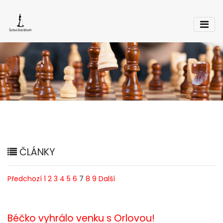
ČLÁNKY
Předchozí
1
2
3
4
5
6
7
8
9
Další
Béčko vyhrálo venku s Orlovou!