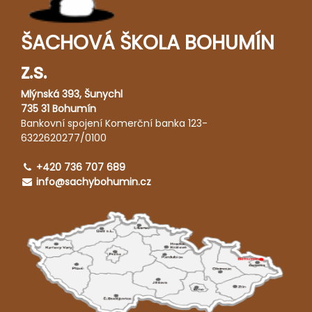
ŠACHOVÁ ŠKOLA BOHUMÍN
z.s.
Mlýnská 393, Šunychl
735 31 Bohumín
Bankovní spojení Komerční banka 123-
6322620277/0100
+420 736 707 689
info@sachybohumin.cz