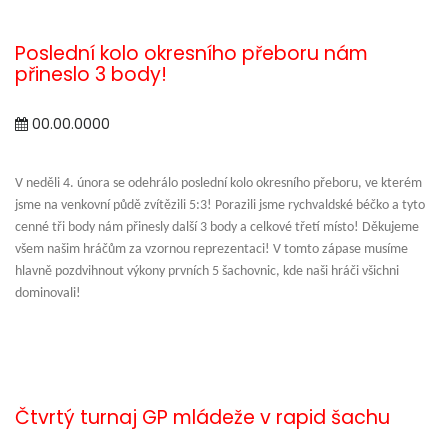
Poslední kolo okresního přeboru nám
přineslo 3 body!
00.00.0000
V neděli 4. února se odehrálo poslední kolo okresního přeboru, ve kterém
jsme na venkovní půdě zvítězili 5:3! Porazili jsme rychvaldské béčko a tyto
cenné tři body nám přinesly další 3 body a celkové třetí místo! Děkujeme
všem našim hráčům za vzornou reprezentaci! V tomto zápase musíme
hlavně pozdvihnout výkony prvních 5 šachovnic, kde naši hráči všichni
dominovali!
Čtvrtý turnaj GP mládeže v rapid šachu